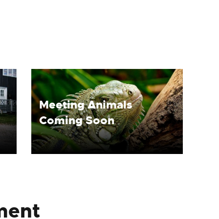
Meeting Animals
Coming Soon
ment