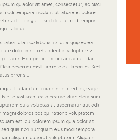
ipsum quiaolor sit amet, consectetur, adipisci
s modi tempora incidunt ut labore et dolore
tur adipisicing elit, sed do eiusmod tempor
agna aliqua.
tation ullamco laboris nisi ut aliquip ex ea
ure dolor in reprehenderit in voluptate velit
la pariatur. Excepteur sint occaecat cupidatat
fficia deserunt mollit anim id est laborum. Sed
atus error sit.
emque laudantium, totam rem aperiam, eaque
atis et quasi architecto beatae vitae dicta sunt
ptatem quia voluptas sit aspernatur aut odit
r magni dolores eos qui ratione voluptatem
squam est, qui dolorem ipsum quia dolor sit
it, sed quia non numquam eius modi tempora
agnam aliquam quaerat voluptatem. Aliquam