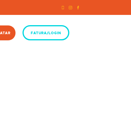
ATAR
FATURA/LOGIN
ts